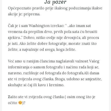
Ja pozer
Općepoznato pravilo prije ikakvog poduzimanja ikakve
akcije je: priprema.
Čak je i sam Washington izrekao: ” ..ako imam sat
vremena da prepilim drvo, prvih pola sata ću brusiti
sjekiru..” Dobro, nitko ovdje nije drvosječa, ali proces
je isti. Ako želite dobre fotografije, morate znati što
želite, a najvažnije od svega, koga želite.
Već smo u ranijim člancima naglašavali važnost Vašeg
informiranja o samom fotografu i načinu rada koji se,
naravno, razlikuje od fotografa do fotografa.Ali danas
ste vi zvijezda ovog članka. Stoga, udobno se smjestite,
skuhajte si čaj ili kavu i krenimo.
Zašto ste vi zvijezda ovog članka ( osim onog što je
očito
)?