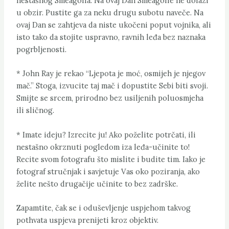
nestašnog Smeagolla. Na ovaj Dan Smeagolle ne dolazi
u obzir. Pustite ga za neku drugu subotu naveče. Na
ovaj Dan se zahtjeva da niste ukočeni poput vojnika, ali
isto tako da stojite uspravno, ravnih leđa bez naznaka
pogrbljenosti.
* John Ray je rekao “Ljepota je moć, osmijeh je njegov
mač.” Stoga, izvucite taj mač i dopustite Sebi biti svoji.
Smijte se srcem, prirodno bez usiljenih poluosmjeha
ili sličnog.
* Imate ideju? Izrecite ju! Ako poželite potrčati, ili
nestašno okrznuti pogledom iza leđa-učinite to!
Recite svom fotografu što mislite i budite tim. Iako je
fotograf stručnjak i savjetuje Vas oko poziranja, ako
želite nešto drugačije učinite to bez zadrške.
Zapamtite, čak se i oduševljenje uspjehom takvog
pothvata uspjeva prenijeti kroz objektiv.