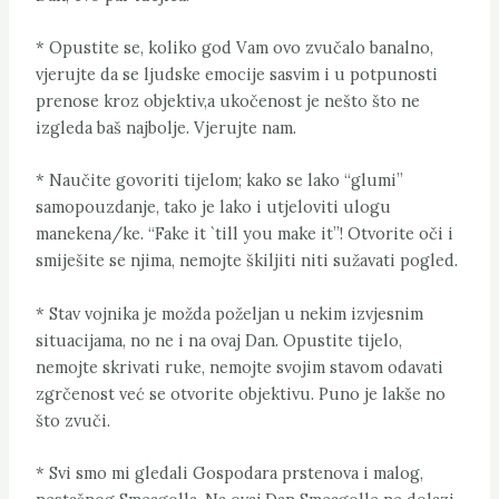
* Opustite se, koliko god Vam ovo zvučalo banalno,
vjerujte da se ljudske emocije sasvim i u potpunosti
prenose kroz objektiv,a ukočenost je nešto što ne
izgleda baš najbolje. Vjerujte nam.
* Naučite govoriti tijelom; kako se lako “glumi”
samopouzdanje, tako je lako i utjeloviti ulogu
manekena/ke. “Fake it `till you make it”! Otvorite oči i
smiješite se njima, nemojte škiljiti niti sužavati pogled.
* Stav vojnika je možda poželjan u nekim izvjesnim
situacijama, no ne i na ovaj Dan. Opustite tijelo,
nemojte skrivati ruke, nemojte svojim stavom odavati
zgrčenost već se otvorite objektivu. Puno je lakše no
što zvuči.
* Svi smo mi gledali Gospodara prstenova i malog,