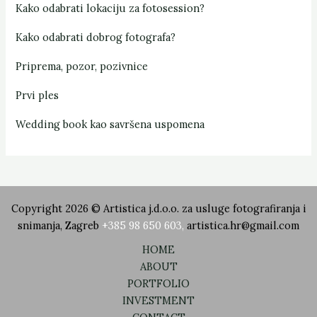
Kako odabrati lokaciju za fotosession?
Kako odabrati dobrog fotografa?
Priprema, pozor, pozivnice
Prvi ples
Wedding book kao savršena uspomena
Copyright 2026 © Artistica j.d.o.o. za usluge fotografiranja i
snimanja, Zagreb
+385 98 650 603
,
artistica.hr@gmail.com
HOME
ABOUT
PORTFOLIO
INVESTMENT