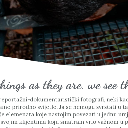
hings as they are, we see 
reportažni-dokumentaristički fotografi, neki kao
 samo prirodno svijetlo. Ja se nemogu svrstati u 
še elemenata koje nastojim povezati u jednu umj
 svojim klijentima koju smatram vrlo važnom u po