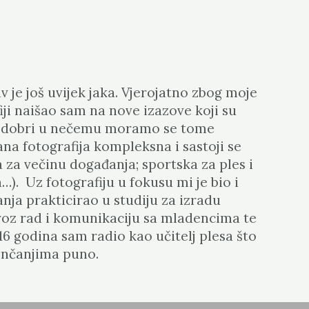
v je još uvijek jaka. Vjerojatno zbog moje
iji naišao sam na nove izazove koji su
 bili dobri u nečemu moramo se tome
ana fotografija kompleksna i sastoji se
 za večinu događanja; sportska za ples i
…). Uz fotografiju u fokusu mi je bio i
nja prakticirao u studiju za izradu
roz rad i komunikaciju sa mladencima te
16 godina sam radio kao učitelj plesa što
jenčanjima puno.