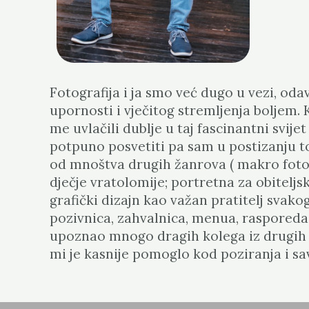
Fotografija i ja smo već dugo u vezi, oda
upornosti i vječitog stremljenja boljem.
me uvlačili dublje u taj fascinantni svij
potpuno posvetiti pa sam u postizanju tog
od mnoštva drugih žanrova ( makro fotogr
dječje vratolomije; portretna za obiteljs
grafički dizajn kao važan pratitelj svak
pozivnica, zahvalnica, menua, raspored
upoznao mnogo dragih kolega iz drugih dj
mi je kasnije pomoglo kod poziranja i sa