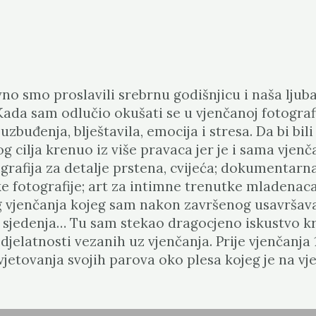
vno smo proslavili srebrnu godišnjicu i naša ljuba
 Kada sam odlučio okušati se u vjenčanoj fotograf
et uzbuđenja, blještavila, emocija i stresa. Da bi
 cilja krenuo iz više pravaca jer je i sama vjenč
afija za detalje prstena, cvijeća; dokumentarna
ke fotografije; art za intimne trenutke mladenaca
og vjenčanja kojeg sam nakon završenog usavršava
a sjedenja… Tu sam stekao dragocjeno iskustvo k
elatnosti vezanih uz vjenčanja. Prije vjenčanja 
vjetovanja svojih parova oko plesa kojeg je na v