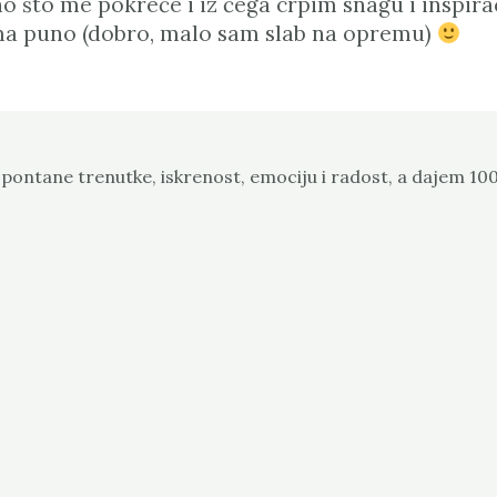
no što me pokreće i iz čega crpim snagu i inspira
 ima puno (dobro, malo sam slab na opremu)
pontane trenutke, iskrenost, emociju i radost, a dajem 10