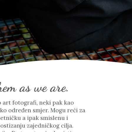
them as we are.
 art fotografi, neki pak kao
tako određen smjer. Mogu reći za
etničku a ipak smislenu i
stizanju zajedničkog cilja.