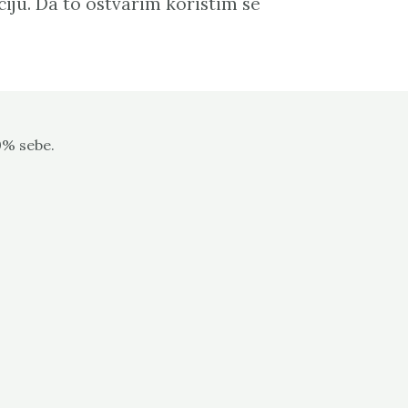
ciju. Da to ostvarim koristim se
0% sebe.