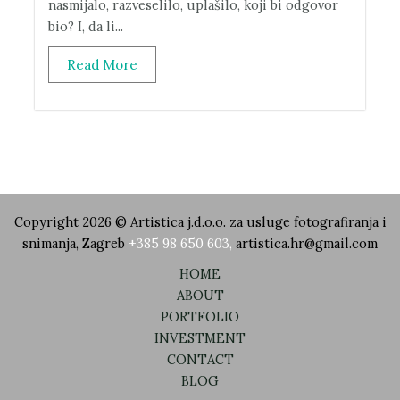
nasmijalo, razveselilo, uplašilo, koji bi odgovor
bio? I, da li...
Read More
Copyright 2026 © Artistica j.d.o.o. za usluge fotografiranja i
snimanja, Zagreb
+385 98 650 603
,
artistica.hr@gmail.com
HOME
ABOUT
PORTFOLIO
INVESTMENT
CONTACT
BLOG