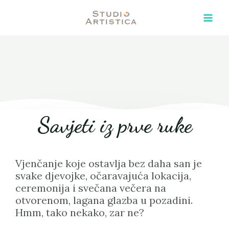
Skip
Main
to
Men
content
Savjeti iz prve ruke
Vjenčanje koje ostavlja bez daha san je
svake djevojke, očaravajuća lokacija,
ceremonija i svečana večera na
otvorenom, lagana glazba u pozadini.
Hmm, tako nekako, zar ne?