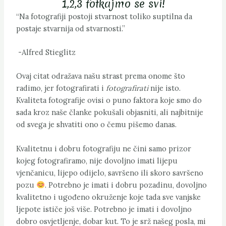
1,2,3 fotkajmo se svi!
“Na fotografiji postoji stvarnost toliko suptilna da
postaje stvarnija od stvarnosti.”
-Alfred Stieglitz
Ovaj citat odražava našu strast prema onome što
radimo, jer fotografirati i
fotografirati
nije isto.
Kvaliteta fotografije ovisi o puno faktora koje smo do
sada kroz naše članke pokušali objasniti, ali najbitnije
od svega je shvatiti ono o čemu pišemo danas.
Kvalitetnu i dobru fotografiju ne čini samo prizor
kojeg fotografiramo, nije dovoljno imati lijepu
vjenčanicu, lijepo odijelo, savršeno ili skoro savršeno
pozu
. Potrebno je imati i dobru pozadinu, dovoljno
kvalitetno i ugođeno okruženje koje tada sve vanjske
ljepote ističe još više. Potrebno je imati i dovoljno
dobro osvjetljenje, dobar kut. To je srž našeg posla, mi