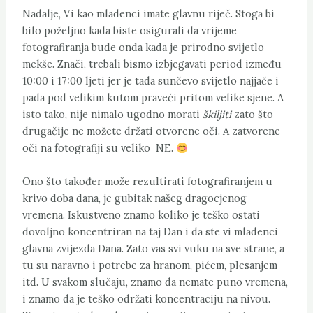
Nadalje, Vi kao mladenci imate glavnu riječ. Stoga bi
bilo poželjno kada biste osigurali da vrijeme
fotografiranja bude onda kada je prirodno svijetlo
mekše. Znači, trebali bismo izbjegavati period između
10:00 i 17:00 ljeti jer je tada sunčevo svijetlo najjače i
pada pod velikim kutom praveći pritom velike sjene. A
isto tako, nije nimalo ugodno morati
škiljiti
zato što
drugačije ne možete držati otvorene oči. A zatvorene
oči na fotografiji su veliko NE.
Ono što također može rezultirati fotografiranjem u
krivo doba dana, je gubitak našeg dragocjenog
vremena. Iskustveno znamo koliko je teško ostati
dovoljno koncentriran na taj Dan i da ste vi mladenci
glavna zvijezda Dana. Zato vas svi vuku na sve strane, a
tu su naravno i potrebe za hranom, pićem, plesanjem
itd. U svakom slučaju, znamo da nemate puno vremena,
i znamo da je teško održati koncentraciju na nivou.