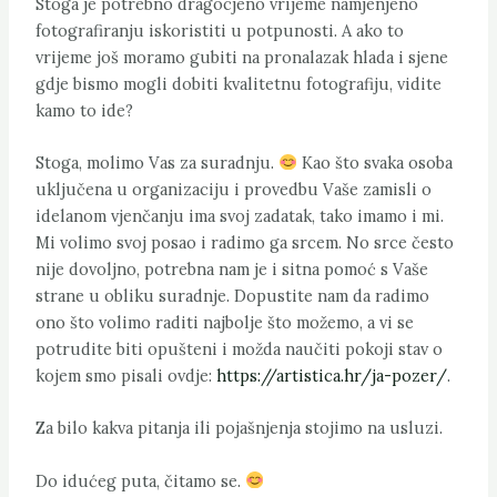
Stoga je potrebno dragocjeno vrijeme namjenjeno
fotografiranju iskoristiti u potpunosti. A ako to
vrijeme još moramo gubiti na pronalazak hlada i sjene
gdje bismo mogli dobiti kvalitetnu fotografiju, vidite
kamo to ide?
Stoga, molimo Vas za suradnju.
Kao što svaka osoba
uključena u organizaciju i provedbu Vaše zamisli o
idelanom vjenčanju ima svoj zadatak, tako imamo i mi.
Mi volimo svoj posao i radimo ga srcem. No srce često
nije dovoljno, potrebna nam je i sitna pomoć s Vaše
strane u obliku suradnje. Dopustite nam da radimo
ono što volimo raditi najbolje što možemo, a vi se
potrudite biti opušteni i možda naučiti pokoji stav o
kojem smo pisali ovdje:
https://artistica.hr/ja-pozer/
.
Za bilo kakva pitanja ili pojašnjenja stojimo na usluzi.
Do idućeg puta, čitamo se.